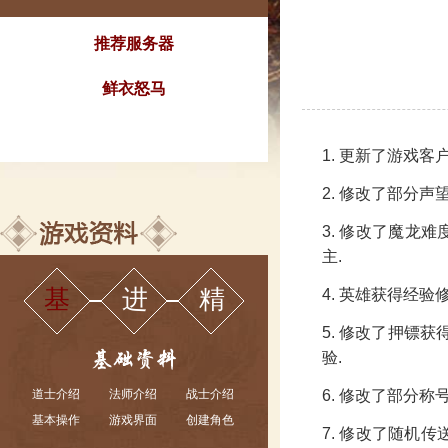
推荐服务器
鲜衣怒马
1. 更新了游戏客
2. 修改了部分声
3. 修改了魔龙
主.
基
进
精
4. 英雄获得经验
5. 修改了押镖
验.
道士介绍
法师介绍
战士介绍
6. 修改了部分称
基本操作
游戏界面
创建角色
7. 修改了随机