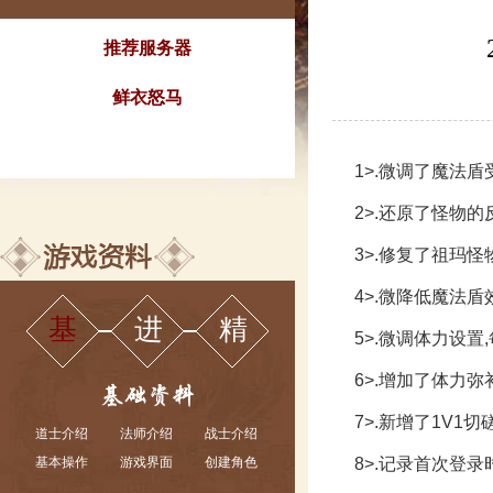
推荐服务器
鲜衣怒马
1>.微调了魔法
2>.还原了怪物
3>.修复了祖玛怪
4>.微降低魔法盾
基
进
精
5>.微调体力设置
6>.增加了体力弥
7>.新增了1V
道士介绍
法师介绍
战士介绍
基本操作
游戏界面
创建角色
8>.记录首次登