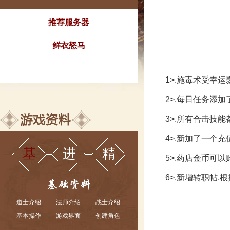
推荐服务器
鲜衣怒马
1>.施毒术受幸运
2>.每日任务添加
3>.所有合击技
4>.新加了一个
基
进
精
5>.药店金币可
6>.新增转职帖,
道士介绍
法师介绍
战士介绍
基本操作
游戏界面
创建角色